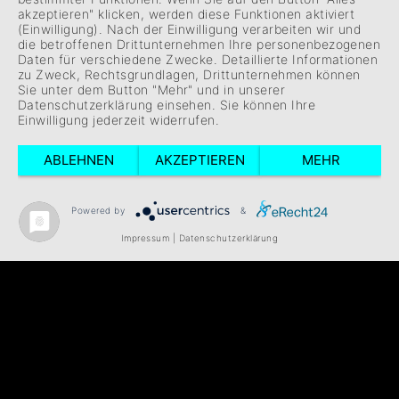
akzeptieren" klicken, werden diese Funktionen aktiviert
Cookie-Einstellungen
(Einwilligung). Nach der Einwilligung verarbeiten wir und
die betroffenen Drittunternehmen Ihre personenbezogenen
Social Media Datenschutz
Daten für verschiedene Zwecke. Detaillierte Informationen
zu Zweck, Rechtsgrundlagen, Drittunternehmen können
© localconcerts.stream 2026
Sie unter dem Button "Mehr" und in unserer
Datenschutzerklärung einsehen. Sie können Ihre
Einwilligung jederzeit widerrufen.
ABLEHNEN
AKZEPTIEREN
MEHR
Powered by
&
Impressum
|
Datenschutzerklärung