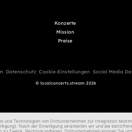
Konzerte
Mission
Preise
m
Datenschutz
Cookie-Einstellungen
Social Media Da
© localconcerts.stream 2026
ies und Technologien von Drittunternehmen zur Integration besti
nwilligung). Nach der Einwilligung verarbeiten wir und die betrof
en zu Zweck, Rechtsgrundlagen, Drittunternehmen können Sie un