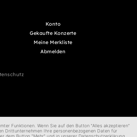
Konto
Gekaufte Konzerte
Meine Merkliste
Abmelden
tenschutz
mmter Funktionen. Wenn Sie auf den Button "Alles akzeptieren"
fenen Drittunternehmen Ihre personenbezogenen Daten für
ter dem Button "Mehr" und in unserer Datenschutzerklärung